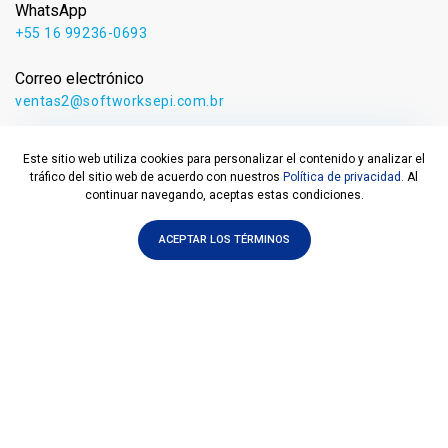
WhatsApp
+55 16 99236-0693
Correo electrónico
ventas2@softworksepi.com.br
Este sitio web utiliza cookies para personalizar el contenido y analizar el
tráfico del sitio web de acuerdo con nuestros
Política de privacidad.
Al
continuar navegando, aceptas estas condiciones.
Dirección
Av. Tristáo Dalmeida, 3771 - Distrito Industrial I, Franca - SP,
14406-105, Brasil
ACEPTAR LOS TÉRMINOS
Suscríbete al boletín
REGISTRAR