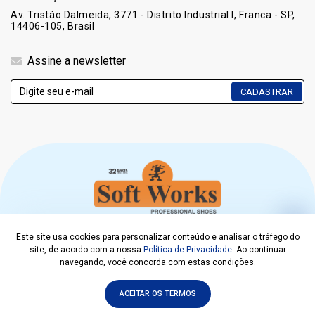
Av. Tristáo Dalmeida, 3771 - Distrito Industrial I, Franca - SP,
14406-105, Brasil
Assine a newsletter
CADASTRAR
Este site usa cookies para personalizar conteúdo e analisar o tráfego do
COPYRIGHT © 2021. SOFT WORKS EPI CALÇADOS LTDA
site, de acordo com a nossa
Política de Privacidade.
Ao continuar
CNPJ 00.218.308/0001-08
navegando, você concorda com estas condições.
DESENVOLVIDO POR
ACEITAR OS TERMOS