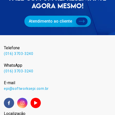
AGORA MESMO!
Atendimento ao cliente
Telefone
(016) 3703-3240
WhatsApp
(016) 3703-3240
E-mail
epi@softworksepi.com.br
Localização