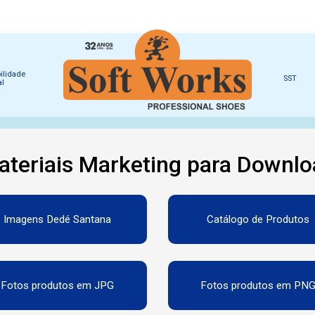
ilidade
SST
al
ateriais Marketing para Downlo
Imagens Dedé Santana
Catálogo de Produtos
Fotos produtos em JPG
Fotos produtos em PN