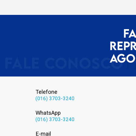
F
REP
AGO
Telefone
(016) 3703-3240
WhatsApp
(016) 3703-3240
E-mail