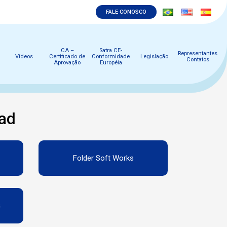
FALE CONOSCO
CA –
Satra CE-
Representantes
Vídeos
Certificado de
Conformidade
Legislação
Contatos
Aprovação
Européia
ad
Folder Soft Works
G