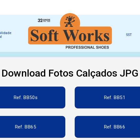
ilidade
SST
al
Download Fotos Calçados JPG
Ref. BB50s
Ref. BB51
Ref. BB65
Ref. BB66