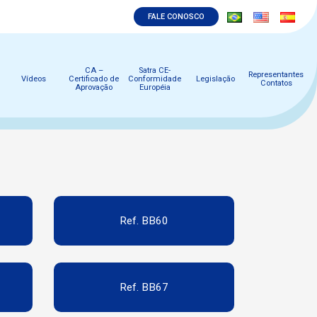
FALE CONOSCO
CA –
Satra CE-
Representantes
Vídeos
Certificado de
Conformidade
Legislação
Contatos
Aprovação
Européia
Ref. BB60
Ref. BB67