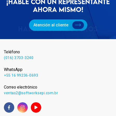
¡HABLE CON UN REPRESENTANTE
AHORA MISMO!
Atención al cliente
Teléfono
(016) 3703-3240
WhatsApp
+55 16 99236-0693
Correo electrónico
ventas2@softworksepi.com.br