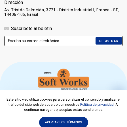
Dirección
Av. Tristáo Dalmeida, 3771 - Distrito Industrial I, Franca - SP,
14406-105, Brasil
Suscríbete al boletín
REGISTRAR
Este sitio web utiliza cookies para personalizar el contenido y analizar el
COPYRIGHT © 2021. SOFT WORKS EPI CALÇADOS LTDA
tráfico del sitio web de acuerdo con nuestros
Política de privacidad.
Al
CNPJ 00.218.308/0001-08
continuar navegando, aceptas estas condiciones.
DESARROLLADO POR
ACEPTAR LOS TÉRMINOS