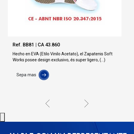
Ref. BB34
s Soft
El Zueco Soft Works és Hecho en EVA (Etilo Vinilo
.)
Acetato), un material super confortable, con alta (...)
Sepa mas