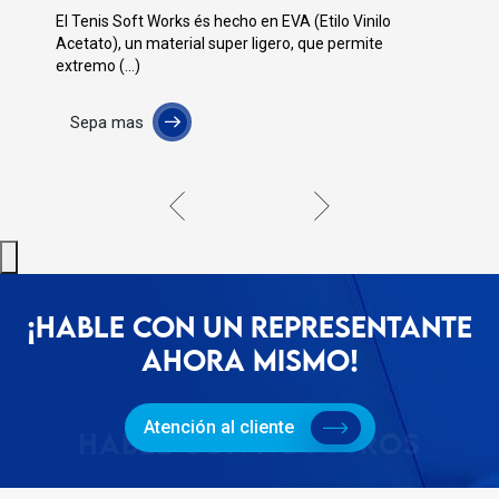
ks és hecho en EVA (Etilo Vinilo
Hecho en EVA (Etilo V
erial super ligero, que permite
Works posee design exc
Sepa mas
¡HABLE CON UN REPRESENTANTE
AHORA MISMO!
Atención al cliente