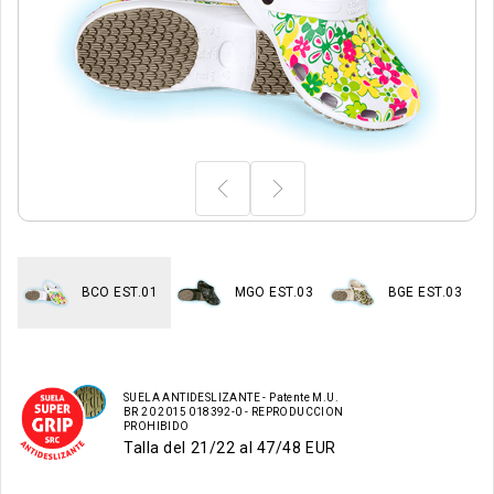
7
BCO EST.01
MGO EST.03
BGE EST.03
SUELA ANTIDESLIZANTE - Patente M.U.
BR 20 2015 018392-0 - REPRODUCCION
PROHIBIDO
Talla del 21/22 al 47/48 EUR