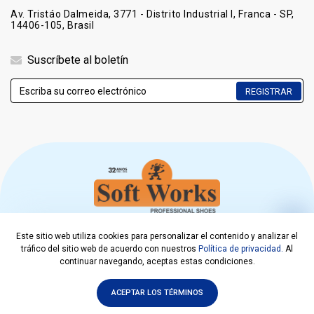
Av. Tristáo Dalmeida, 3771 - Distrito Industrial I, Franca - SP,
14406-105, Brasil
Suscríbete al boletín
REGISTRAR
Este sitio web utiliza cookies para personalizar el contenido y analizar el
COPYRIGHT © 2021. SOFT WORKS EPI CALÇADOS LTDA
tráfico del sitio web de acuerdo con nuestros
Política de privacidad.
Al
CNPJ 00.218.308/0001-08
continuar navegando, aceptas estas condiciones.
DESARROLLADO POR
ACEPTAR LOS TÉRMINOS