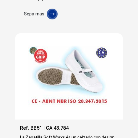
Sepa mas
Ref. BB51 | CA 43.784
La Zapatilla Soft Works és un calzado con design